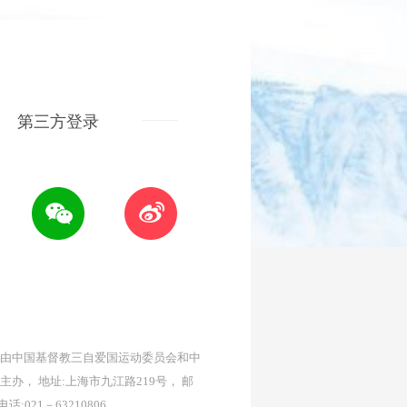
第三方登录
由中国基督教三自爱国运动委员会和中
主办， 地址:上海市九江路219号， 邮
 电话:021－63210806。