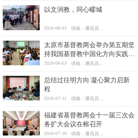
以文润教，同心疁城
2026-08-03
供稿：通讯员 景健美
太原市基督教两会举办第五期坚
持我国基督教中国化方向实践能
力专题培训
2026-08-03
供稿：通讯员 王建春 摄影：史爱梅
总结过往明方向 凝心聚力启新
程
2026-07-31
供稿：通讯员 冯莉琴
福建省基督教两会十一届三次会
务扩大会议在榕召开
2026-07-30
供稿：通讯员 杨莹莹