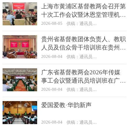
上海市黄浦区基督教两会召开第
十次工作会议暨沐恩堂管理机构
七月份联席会议
2026-08-05
供稿：通讯员 景健美
贵州省基督教团体负责人、教职
人员及信众骨干培训班在贵州圣
经学校举办
2026-08-04
供稿：通讯员 杨菁
广东省基督教两会2026年传媒
事工会议暨通讯员培训班在广州
举办
2026-08-04
供稿：通讯员 汪浩
爱国爱教·华韵新声
2026-08-04
供稿：通讯员 景健美