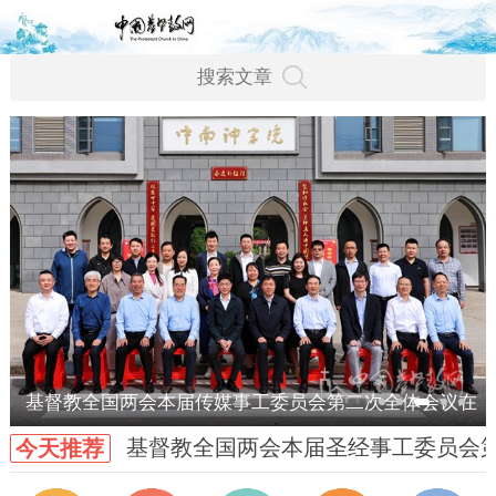
基督教全国两会本届传媒事工委员会第二次全体会议在
基督教全国两会本届圣经事工委员会
今天推荐
武汉召开