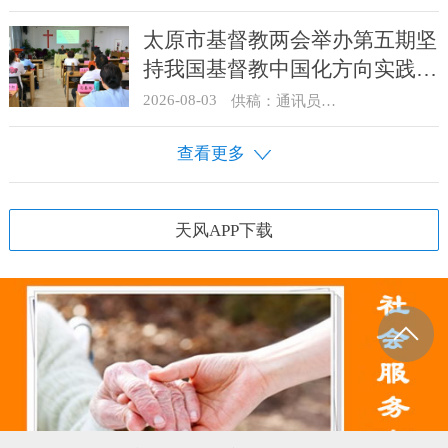
太原市基督教两会举办第五期坚
持我国基督教中国化方向实践能
力专题培训
2026-08-03
供稿：通讯员 王建春 摄影：史爱梅
查看更多
天风APP下载