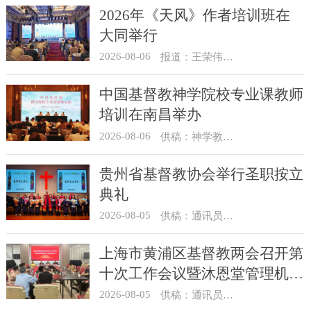
2026年《天风》作者培训班在
大同举行
2026-08-06
报道：王荣伟 摄影：冯谦
中国基督教神学院校专业课教师
培训在南昌举办
2026-08-06
供稿：神学教育部
贵州省基督教协会举行圣职按立
典礼
2026-08-05
供稿：通讯员 杨菁
上海市黄浦区基督教两会召开第
十次工作会议暨沐恩堂管理机构
七月份联席会议
2026-08-05
供稿：通讯员 景健美