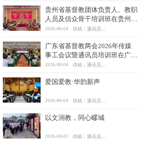
贵州省基督教团体负责人、教职
人员及信众骨干培训班在贵州圣
经学校举办
2026-08-04
供稿：通讯员 杨菁
广东省基督教两会2026年传媒
事工会议暨通讯员培训班在广州
举办
2026-08-04
供稿：通讯员 汪浩
爱国爱教·华韵新声
2026-08-04
供稿：通讯员 景健美
以文润教，同心疁城
2026-08-03
供稿：通讯员 景健美