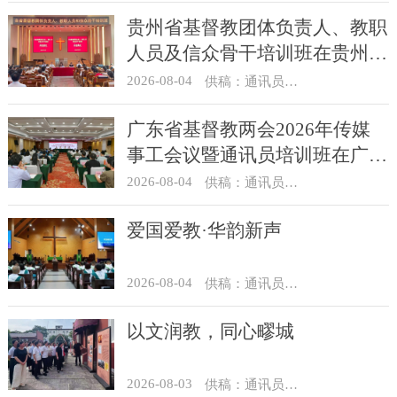
贵州省基督教团体负责人、教职
人员及信众骨干培训班在贵州圣
经学校举办
2026-08-04
供稿：通讯员 杨菁
广东省基督教两会2026年传媒
事工会议暨通讯员培训班在广州
举办
2026-08-04
供稿：通讯员 汪浩
爱国爱教·华韵新声
2026-08-04
供稿：通讯员 景健美
以文润教，同心疁城
2026-08-03
供稿：通讯员 景健美