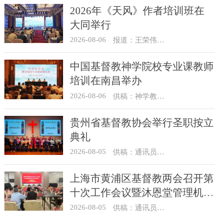
2026年《天风》作者培训班在
大同举行
2026-08-06
报道：王荣伟 摄影：冯谦
中国基督教神学院校专业课教师
培训在南昌举办
2026-08-06
供稿：神学教育部
贵州省基督教协会举行圣职按立
典礼
2026-08-05
供稿：通讯员 杨菁
上海市黄浦区基督教两会召开第
十次工作会议暨沐恩堂管理机构
七月份联席会议
2026-08-05
供稿：通讯员 景健美