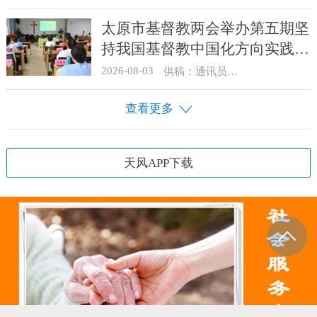
太原市基督教两会举办第五期坚
持我国基督教中国化方向实践能
力专题培训
2026-08-03
供稿：通讯员 王建春 摄影：史爱梅
查看更多
天风APP下载