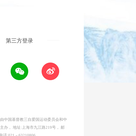
第三方登录
由中国基督教三自爱国运动委员会和中
主办， 地址:上海市九江路219号， 邮
 电话:021－63210806。