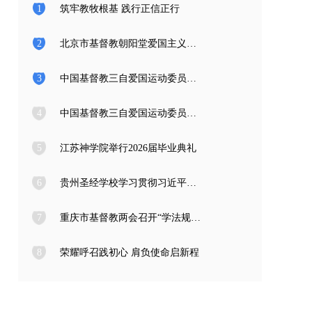
1
筑牢教牧根基 践行正信正行
2
北京市基督教朝阳堂爱国主义教育学习访问团一行来访
3
中国基督教三自爱国运动委员会2026年度公开招聘工作人员面试公告
4
中国基督教三自爱国运动委员会2026年度公开招聘应届高校毕业生面试公告
5
江苏神学院举行2026届毕业典礼
6
贵州圣经学校学习贯彻习近平总书记在庆祝中国共产党成立105周年大会上的重要讲话精神
7
重庆市基督教两会召开“学法规、守戒律、重修为、树形象” 教育活动总结会
8
荣耀呼召践初心 肩负使命启新程