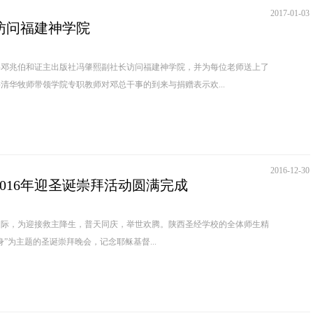
2017-01-03
访问福建神学院
兆伯和证主出版社冯肇熙副社长访问福建神学院，并为每位老师送上了
清华牧师带领学院专职教师对邓总干事的到来与捐赠表示欢...
2016-12-30
016年迎圣诞崇拜活动圆满完成
之际，为迎接救主降生，普天同庆，举世欢腾。陕西圣经学校的全体师生精
”为主题的圣诞崇拜晚会，记念耶稣基督...