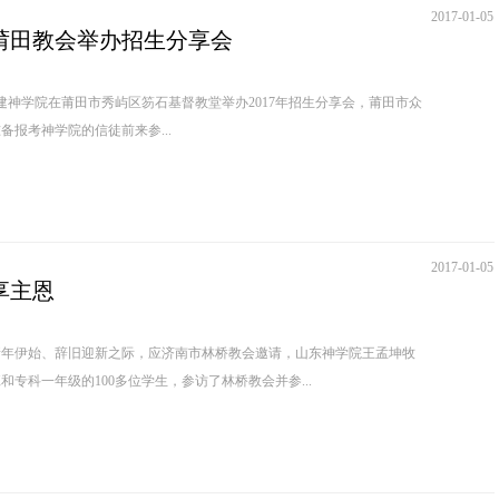
2017-01-05
莆田教会举办招生分享会
建神学院在莆田市秀屿区笏石基督教堂举办2017年招生分享会，莆田市众
备报考神学院的信徒前来参...
2017-01-05
享主恩
新年伊始、辞旧迎新之际，应济南市林桥教会邀请，山东神学院王孟坤牧
专科一年级的100多位学生，参访了林桥教会并参...