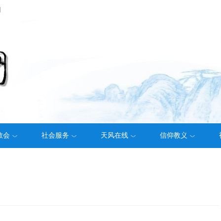
们
教会
社会服务
天风在线
信仰教义