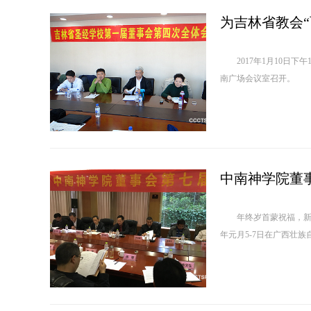
为吉林省教会“
2017年1月10日下
南广
中南神学院董
年终岁首蒙祝福，新年
年元月5-7日在广西壮族