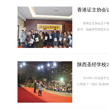
香港证主协会
香港证主协会总干事邓
新书。福建神学院院长岳
陕西圣经学校2
2016年12月圣诞节
心筹备了一场以“道成肉身