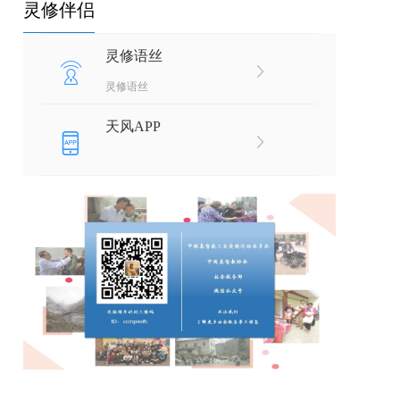
灵修伴侣
灵修语丝
灵修语丝
天风APP