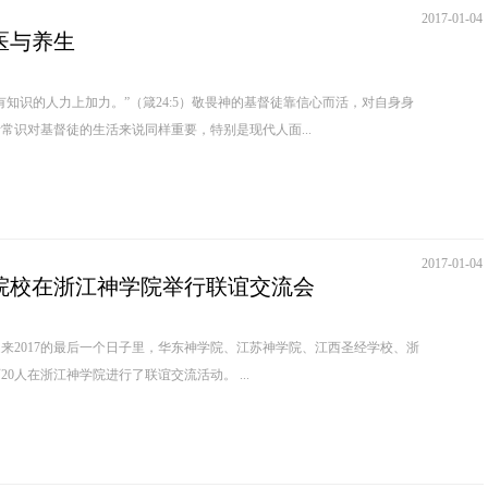
2017-01-04
医与养生
识的人力上加力。”（箴24:5）敬畏神的基督徒靠信心而活，对自身身
常识对基督徒的生活来说同样重要，特别是现代人面...
2017-01-04
院校在浙江神学院举行联谊交流会
来2017的最后一个日子里，华东神学院、江苏神学院、江西圣经学校、浙
江神学院四所神学院老师20人在浙江神学院进行了联谊交流活动。 ...