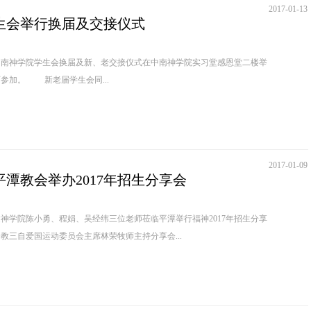
2017-01-13
生会举行换届及交接仪式
中南神学院学生会换届及新、老交接仪式在中南神学院实习堂感恩堂二楼举
行，全校学生和部分老师参加。 新老届学生会同...
2017-01-09
潭教会举办2017年招生分享会
建神学院陈小勇、程娟、吴经纬三位老师莅临平潭举行福神2017年招生分享
教三自爱国运动委员会主席林荣牧师主持分享会...