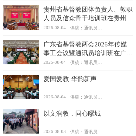
贵州省基督教团体负责人、教职
人员及信众骨干培训班在贵州圣
经学校举办
2026-08-04
供稿：通讯员 杨菁
广东省基督教两会2026年传媒
事工会议暨通讯员培训班在广州
举办
2026-08-04
供稿：通讯员 汪浩
爱国爱教·华韵新声
2026-08-04
供稿：通讯员 景健美
以文润教，同心疁城
2026-08-03
供稿：通讯员 景健美