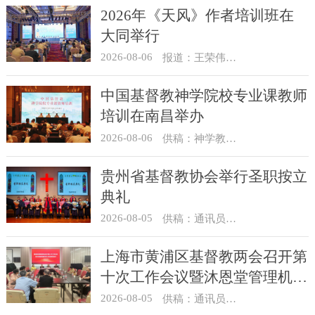
2026年《天风》作者培训班在
大同举行
2026-08-06
报道：王荣伟 摄影：冯谦
中国基督教神学院校专业课教师
培训在南昌举办
2026-08-06
供稿：神学教育部
贵州省基督教协会举行圣职按立
典礼
2026-08-05
供稿：通讯员 杨菁
上海市黄浦区基督教两会召开第
十次工作会议暨沐恩堂管理机构
七月份联席会议
2026-08-05
供稿：通讯员 景健美