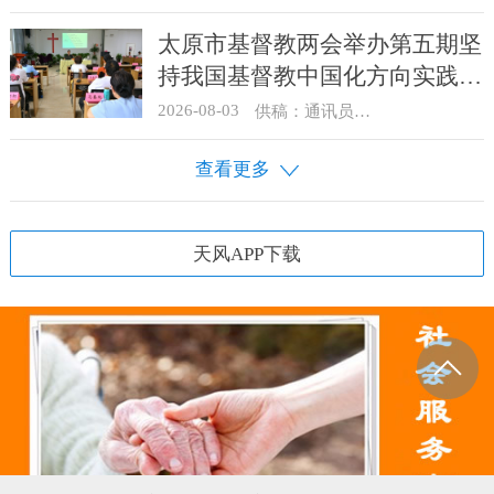
太原市基督教两会举办第五期坚
持我国基督教中国化方向实践能
力专题培训
2026-08-03
供稿：通讯员 王建春 摄影：史爱梅
查看更多
天风APP下载