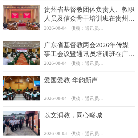
贵州省基督教团体负责人、教职
人员及信众骨干培训班在贵州圣
经学校举办
2026-08-04
供稿：通讯员 杨菁
广东省基督教两会2026年传媒
事工会议暨通讯员培训班在广州
举办
2026-08-04
供稿：通讯员 汪浩
爱国爱教·华韵新声
2026-08-04
供稿：通讯员 景健美
以文润教，同心疁城
2026-08-03
供稿：通讯员 景健美