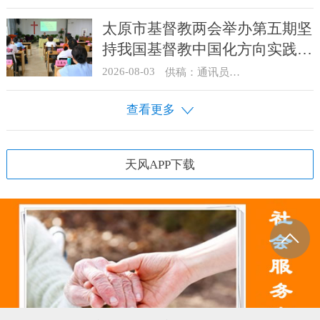
太原市基督教两会举办第五期坚
持我国基督教中国化方向实践能
力专题培训
2026-08-03
供稿：通讯员 王建春 摄影：史爱梅
查看更多
天风APP下载