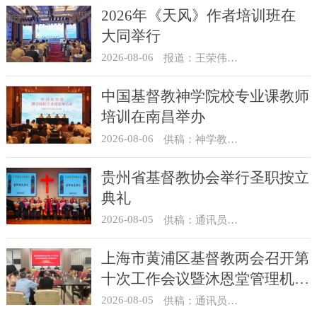
2026年《天风》作者培训班在
大同举行
2026-08-06
报道：王荣伟 摄影：冯谦
中国基督教神学院校专业课教师
培训在南昌举办
2026-08-06
供稿：神学教育部
贵州省基督教协会举行圣职按立
典礼
2026-08-05
供稿：通讯员 杨菁
上海市黄浦区基督教两会召开第
十次工作会议暨沐恩堂管理机构
七月份联席会议
2026-08-05
供稿：通讯员 景健美