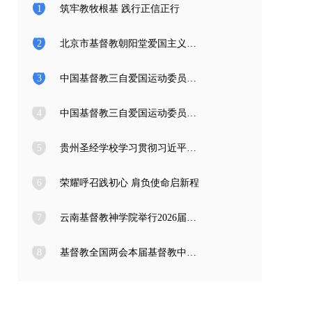
1
筑牢教牧根基 践行正信正行
2
北京市基督教朝阳堂爱国主义教育学习访问团一行来访
3
中国基督教三自爱国运动委员会2026年度公开招聘工作人员面试公告
4
中国基督教三自爱国运动委员会2026年度公开招聘应届高校毕业生面试公告
5
贵州圣经学校学习贯彻习近平总书记在庆祝中国共产党成立105周年大会上的重要讲话精神
6
荣耀呼召践初心 肩负使命启新程
7
云南基督教神学院举行2026届毕业典礼
8
基督教全国两会本届基督教中国化推进委员会在成都召开专题编写工作会议