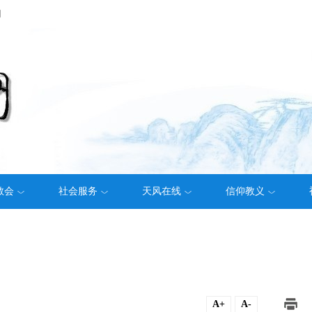
们
教会
社会服务
天风在线
信仰教义
A+
A-