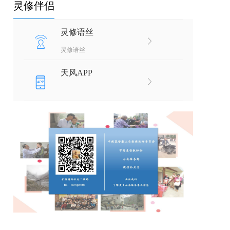
灵修伴侣
灵修语丝
灵修语丝
天风APP