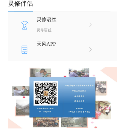
灵修伴侣
灵修语丝
灵修语丝
天风APP