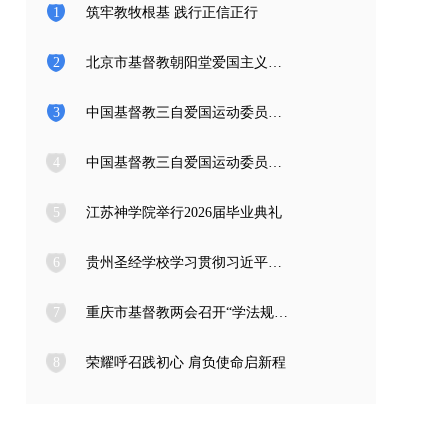
1
筑牢教牧根基 践行正信正行
2
北京市基督教朝阳堂爱国主义教育学习访问团一行来访
3
中国基督教三自爱国运动委员会2026年度公开招聘工作人员面试公告
4
中国基督教三自爱国运动委员会2026年度公开招聘应届高校毕业生面试公告
5
江苏神学院举行2026届毕业典礼
6
贵州圣经学校学习贯彻习近平总书记在庆祝中国共产党成立105周年大会上的重要讲话精神
7
重庆市基督教两会召开“学法规、守戒律、重修为、树形象” 教育活动总结会
8
荣耀呼召践初心 肩负使命启新程