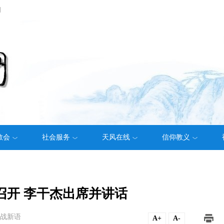
们
教会
社会服务
天风在线
信仰教义
召开 李干杰出席并讲话
战新语
A+
A-