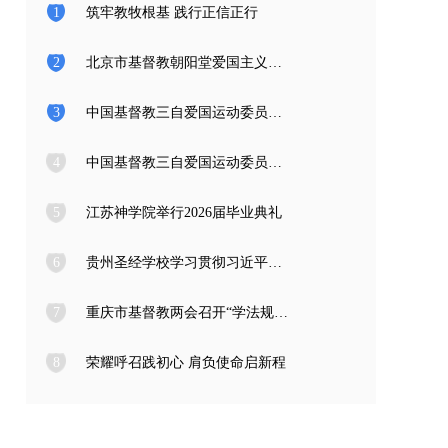
1
筑牢教牧根基 践行正信正行
2
北京市基督教朝阳堂爱国主义教育学习访问团一行来访
3
中国基督教三自爱国运动委员会2026年度公开招聘工作人员面试公告
4
中国基督教三自爱国运动委员会2026年度公开招聘应届高校毕业生面试公告
5
江苏神学院举行2026届毕业典礼
6
贵州圣经学校学习贯彻习近平总书记在庆祝中国共产党成立105周年大会上的重要讲话精神
7
重庆市基督教两会召开“学法规、守戒律、重修为、树形象” 教育活动总结会
8
荣耀呼召践初心 肩负使命启新程