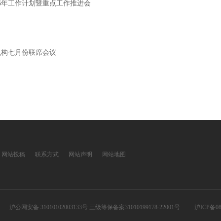
6年工作计划暨重点工作推进会
机构七月份联席会议
网站投稿
联系方式
网站声明
网站地图
沪公网安备 31010102003133号 三级等保备案31010199178-22001号
沪ICP备08