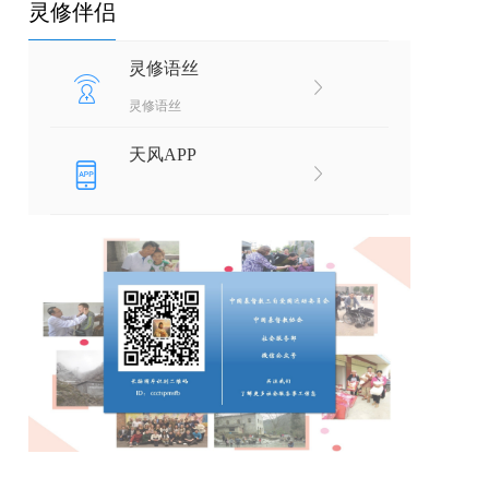
灵修伴侣
灵修语丝
灵修语丝
天风APP