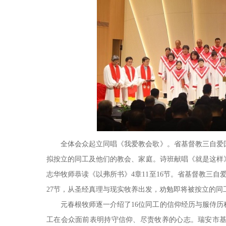
全体会众起立同唱《我爱教会歌》。省基督教三自爱
拟按立的同工及他们的教会、家庭。诗班献唱《就是这样
志华牧师恭读《以弗所书》4章11至16节。省基督教三自
27节，从圣经真理与现实牧养出发，劝勉即将被按立的
元春根牧师逐一介绍了16位同工的信仰经历与服侍
工在会众面前表明持守信仰、尽责牧养的心志。瑞安市