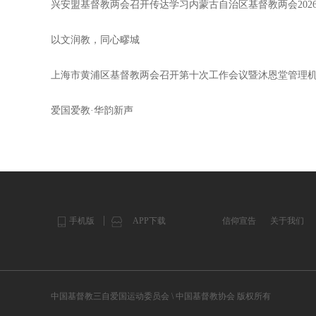
兴安盟基督教两会召开传达学习内蒙古自治区基督教两会202
以文润教，同心疁城
上海市黄浦区基督教两会召开第十次工作会议暨沐恩堂管理
爱国爱教·华韵新声
手机版
APP下载
信仰宣告
关于我们
中国基督教三自爱国运动委员会 \ 中国基督教协会 版权所有