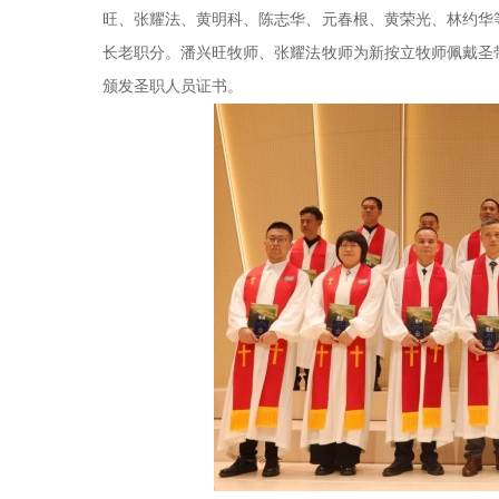
旺、张耀法、黄明科、陈志华、元春根、黄荣光、林约华
长老职分。潘兴旺牧师、张耀法牧师为新按立牧师佩戴圣
颁发圣职人员证书。