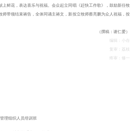
献上鲜花，表达喜乐与祝福。会众起立同唱《赶快工作歌》，鼓励新任牧
牧师带领结束祷告，全体同诵主祷文，新按立牧师蔡亮鹏为众人祝福，按
（撰稿：谢仁爱）
编辑：小卋
复审：荔枝
终审：修一
”管理组织人员培训班