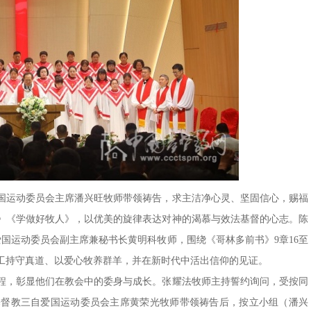
国运动委员会主席潘兴旺牧师带领祷告，求主洁净心灵、坚固信心，赐福
》《学做好牧人》，以优美的旋律表达对神的渴慕与效法基督的心志。陈
爱国运动委员会副主席兼秘书长黄明科牧师，围绕《哥林多前书》9章16至
同工持守真道、以爱心牧养群羊，并在新时代中活出信仰的见证。
历程，彰显他们在教会中的委身与成长。张耀法牧师主持誓约询问，受按同
基督教三自爱国运动委员会主席黄荣光牧师带领祷告后，按立小组（潘兴