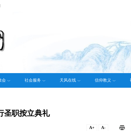
们
教会
社会服务
天风在线
信仰教义
行圣职按立典礼
A+
A-