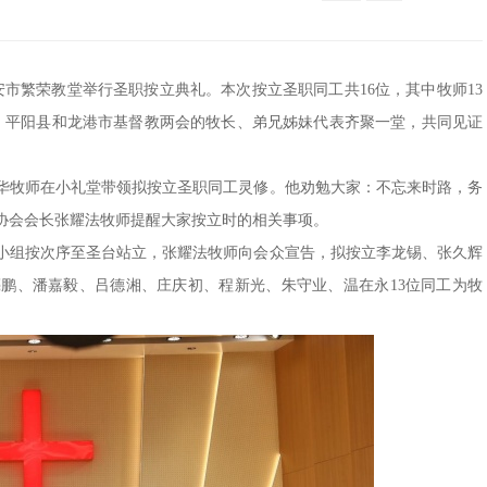
瑞安市繁荣教堂举行圣职按立典礼。本次按立圣职同工共16位，其中牧师13
、平阳县和龙港市基督教两会的牧长、弟兄姊妹代表齐聚一堂，共同见证
华牧师在小礼堂带领拟按立圣职同工灵修。他劝勉大家：不忘来时路，务
协会会长张耀法牧师提醒大家按立时的相关事项。
小组按次序至圣台站立，张耀法牧师向会众宣告，拟按立李龙锡、张久辉
鹏、潘嘉毅、吕德湘、庄庆初、程新光、朱守业、温在永13位同工为牧