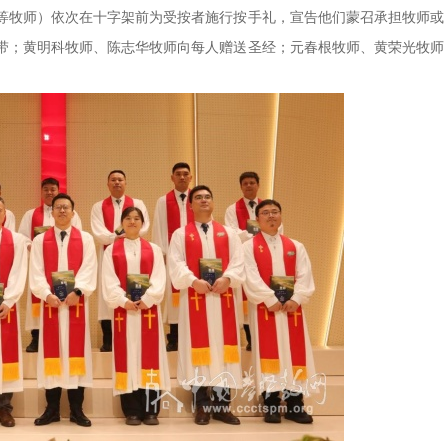
等牧师）依次在十字架前为受按者施行按手礼，宣告他们蒙召承担牧师或
带；黄明科牧师、陈志华牧师向每人赠送圣经；元春根牧师、黄荣光牧师