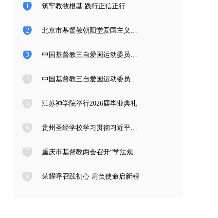
1
筑牢教牧根基 践行正信正行
2
北京市基督教朝阳堂爱国主义教育学习访问团一行来访
3
中国基督教三自爱国运动委员会2026年度公开招聘工作人员面试公告
4
中国基督教三自爱国运动委员会2026年度公开招聘应届高校毕业生面试公告
5
江苏神学院举行2026届毕业典礼
6
贵州圣经学校学习贯彻习近平总书记在庆祝中国共产党成立105周年大会上的重要讲话精神
7
重庆市基督教两会召开“学法规、守戒律、重修为、树形象” 教育活动总结会
8
荣耀呼召践初心 肩负使命启新程