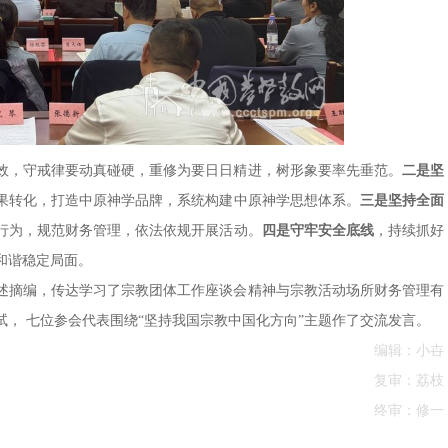
效，守戒律要动真碰硬，重修为要日日精进，树形象要率先垂范。
二是坚
果转化，打造中原神学品牌，系统构建中原神学思想体系。
三是坚持全面
行为，规范财务管理，依法依规开展活动。
四是守牢安全底线
，持续抓好
和谐稳定局面。
述摘编，传达学习了宗教团体工作座谈会精神与宗教活动场所财务管理有
， 七位参会代表围绕“坚持我国宗教中国化方向”主题作了交流发言。
编辑：小卋
复审：荔枝
终审：修一