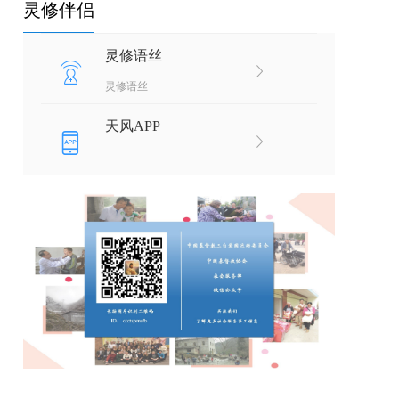
灵修伴侣
灵修语丝
灵修语丝
天风APP