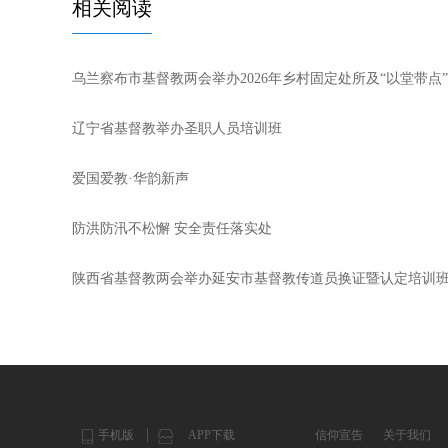
相关阅读
乌兰察布市基督教两会举办2026年乡村固定处所及“以堂带点
辽宁省基督教举办圣职人员培训班
爱国爱教·华韵新声
防洪防汛不松懈 安全责任落实处
陕西省基督教两会举办延安市基督教传道员换证暨认定培训
手机版
APP下载
信仰宣告
关于我们