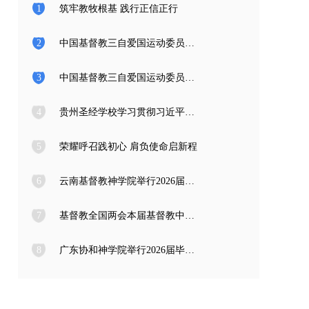
1
筑牢教牧根基 践行正信正行
2
中国基督教三自爱国运动委员会2026年度公开招聘工作人员面试公告
3
中国基督教三自爱国运动委员会2026年度公开招聘应届高校毕业生面试公告
4
贵州圣经学校学习贯彻习近平总书记在庆祝中国共产党成立105周年大会上的重要讲话精神
5
荣耀呼召践初心 肩负使命启新程
6
云南基督教神学院举行2026届毕业典礼
7
基督教全国两会本届基督教中国化推进委员会在成都召开专题编写工作会议
8
广东协和神学院举行2026届毕业感恩崇拜暨毕业典礼