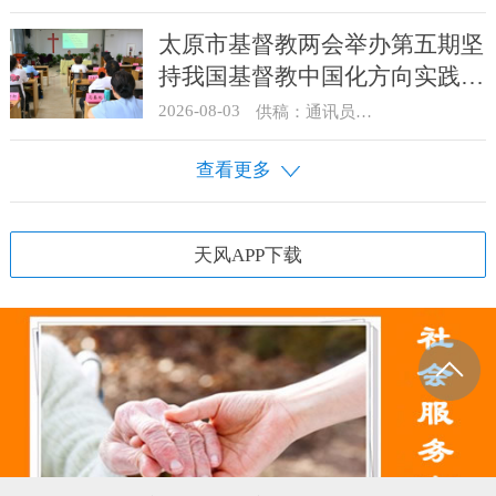
太原市基督教两会举办第五期坚
持我国基督教中国化方向实践能
力专题培训
2026-08-03
供稿：通讯员 王建春 摄影：史爱梅
查看更多
天风APP下载