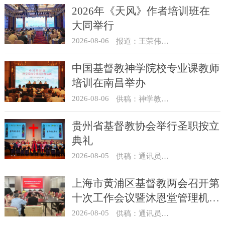
2026年《天风》作者培训班在
大同举行
2026-08-06
报道：王荣伟 摄影：冯谦
中国基督教神学院校专业课教师
培训在南昌举办
2026-08-06
供稿：神学教育部
贵州省基督教协会举行圣职按立
典礼
2026-08-05
供稿：通讯员 杨菁
上海市黄浦区基督教两会召开第
十次工作会议暨沐恩堂管理机构
七月份联席会议
2026-08-05
供稿：通讯员 景健美