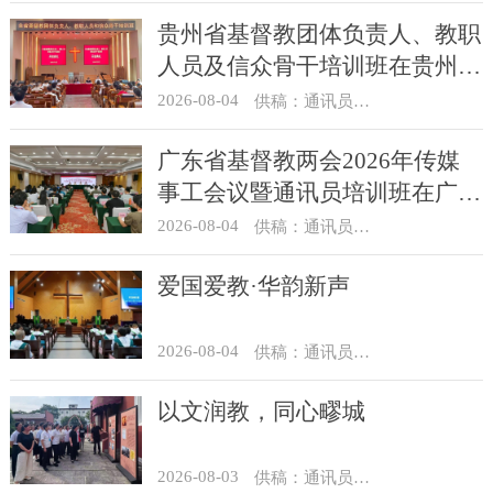
贵州省基督教团体负责人、教职
人员及信众骨干培训班在贵州圣
经学校举办
2026-08-04
供稿：通讯员 杨菁
广东省基督教两会2026年传媒
事工会议暨通讯员培训班在广州
举办
2026-08-04
供稿：通讯员 汪浩
爱国爱教·华韵新声
2026-08-04
供稿：通讯员 景健美
以文润教，同心疁城
2026-08-03
供稿：通讯员 景健美