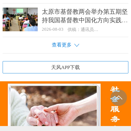
太原市基督教两会举办第五期坚
持我国基督教中国化方向实践能
力专题培训
2026-08-03
供稿：通讯员 王建春 摄影：史爱梅
查看更多
天风APP下载