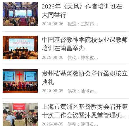
2026年《天风》作者培训班在
大同举行
2026-08-06
报道：王荣伟 摄影：冯谦
中国基督教神学院校专业课教师
培训在南昌举办
2026-08-06
供稿：神学教育部
贵州省基督教协会举行圣职按立
典礼
2026-08-05
供稿：通讯员 杨菁
上海市黄浦区基督教两会召开第
十次工作会议暨沐恩堂管理机构
七月份联席会议
2026-08-05
供稿：通讯员 景健美