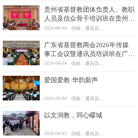
贵州省基督教团体负责人、教职
人员及信众骨干培训班在贵州圣
经学校举办
2026-08-04
供稿：通讯员 杨菁
广东省基督教两会2026年传媒
事工会议暨通讯员培训班在广州
举办
2026-08-04
供稿：通讯员 汪浩
爱国爱教·华韵新声
2026-08-04
供稿：通讯员 景健美
以文润教，同心疁城
2026-08-03
供稿：通讯员 景健美