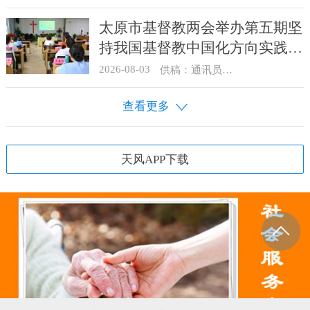
太原市基督教两会举办第五期坚
持我国基督教中国化方向实践能
力专题培训
2026-08-03
供稿：通讯员 王建春 摄影：史爱梅
查看更多
天风APP下载