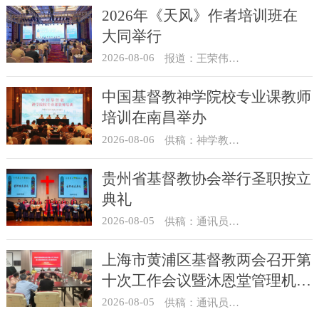
2026年《天风》作者培训班在
大同举行
2026-08-06
报道：王荣伟 摄影：冯谦
中国基督教神学院校专业课教师
培训在南昌举办
2026-08-06
供稿：神学教育部
贵州省基督教协会举行圣职按立
典礼
2026-08-05
供稿：通讯员 杨菁
上海市黄浦区基督教两会召开第
十次工作会议暨沐恩堂管理机构
七月份联席会议
2026-08-05
供稿：通讯员 景健美