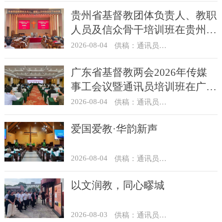
贵州省基督教团体负责人、教职
人员及信众骨干培训班在贵州圣
经学校举办
2026-08-04
供稿：通讯员 杨菁
广东省基督教两会2026年传媒
事工会议暨通讯员培训班在广州
举办
2026-08-04
供稿：通讯员 汪浩
爱国爱教·华韵新声
2026-08-04
供稿：通讯员 景健美
以文润教，同心疁城
2026-08-03
供稿：通讯员 景健美