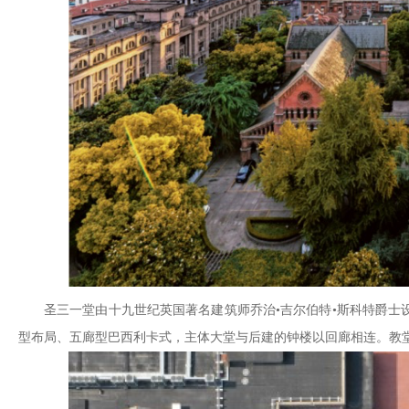
圣三一堂由十九世纪英国著名建筑师乔治•吉尔伯特•斯科特爵士
型布局、五廊型巴西利卡式，主体大堂与后建的钟楼以回廊相连。教堂坐