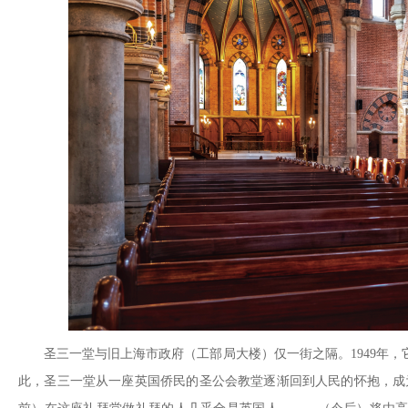
圣三一堂与旧上海市政府（工部局大楼）仅一街之隔。1949年
此，圣三一堂从一座英国侨民的圣公会教堂逐渐回到人民的怀抱，成