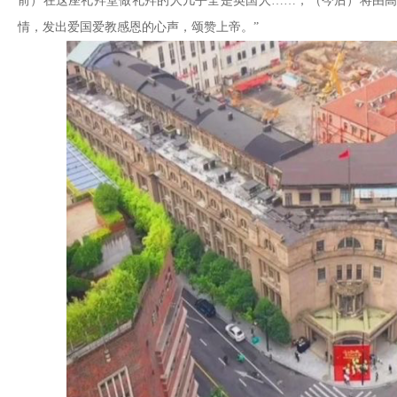
前）在这座礼拜堂做礼拜的人几乎全是英国人……，（今后）将由
情，发出爱国爱教感恩的心声，颂赞上帝。”