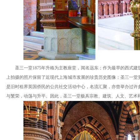
圣三一堂1875年升格为主教座堂，闻名远东；作为最早的西式
上拍摄的照片保留了近现代上海城市发展的珍贵历史图像；圣三一堂
是旧时租界英国侨民的公共社交活动中心，名流汇聚，亦曾举办过许
与繁荣，动荡与升平。因此，圣三一堂极具宗教、建筑、人文、艺术