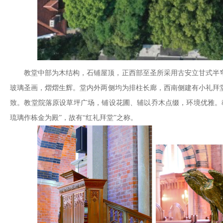
教堂中部为木结构，石铺屋顶，正西部至圣所采用古安立甘式半
玻璃圣画，熠熠生辉。堂内外两侧均为排柱长廊，西南侧建有小礼拜
致。教堂院落原设草坪广场，铺设花圃、辅以乔木点缀，环境优雅。
琉璃作栋金为殿”，故有“红礼拜堂”之称。