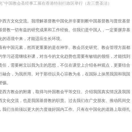
上的光”中国教会圣经事工展在香港特别行政区举行（左三曹圣洁）
中西方文化交流。我理解基督教中国化并非要割断中国基督教与普世基督
基督教一切有益的研究成果和工作经验。但我们是中国人，一定要摒弃基
化的语境中来，才能适应生长环境。
该有中国元素，然而更重要的是在神学、教会历史研究、教会管理方面都
的学习还需继续补课，对当今的文化趋势也需要有敏锐的领悟，才能找到
责任，需要树立以我为主的思想，不仅在课堂上介绍各种观点，更要结合
行融合，为我所用。对于那些以关心宗教为名，在国际上抹黑我国和我国
警惕。
是西方教会的附庸，取得与外国教会平等交往、介绍我国真实情况及我国
西文化交流，也是我国基督教的职责。过去我们在广交朋友、推动民间交
，我们当前须以更大的力度做好国内工作。只有在中国化的道路上取得扎