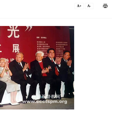
A+
A-