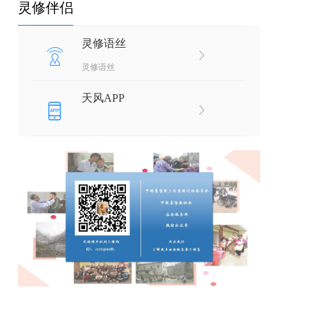
灵修伴侣
灵修语丝
灵修语丝
天风APP