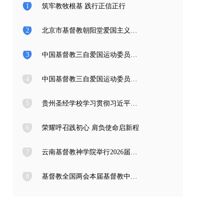
1
筑牢教牧根基 践行正信正行
2
北京市基督教朝阳堂爱国主义教育学习访问团一行来访
3
中国基督教三自爱国运动委员会2026年度公开招聘工作人员面试公告
4
中国基督教三自爱国运动委员会2026年度公开招聘应届高校毕业生面试公告
5
贵州圣经学校学习贯彻习近平总书记在庆祝中国共产党成立105周年大会上的重要讲话精神
6
荣耀呼召践初心 肩负使命启新程
7
云南基督教神学院举行2026届毕业典礼
8
基督教全国两会本届基督教中国化推进委员会在成都召开专题编写工作会议