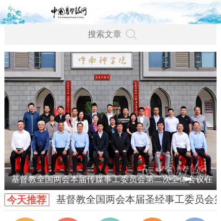
基督教全国两会本届传媒事工委员会第二次全体会议在
基督教全国两会本届圣经事工委员会
今天推荐
武汉召开