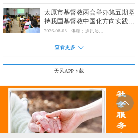
太原市基督教两会举办第五期坚
持我国基督教中国化方向实践能
力专题培训
2026-08-03
供稿：通讯员 王建春 摄影：史爱梅
查看更多
天风APP下载