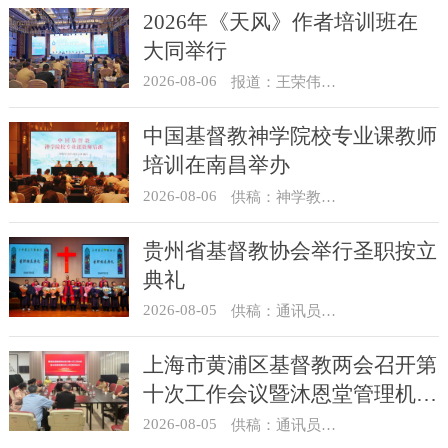
2026年《天风》作者培训班在
大同举行
2026-08-06
报道：王荣伟 摄影：冯谦
中国基督教神学院校专业课教师
培训在南昌举办
2026-08-06
供稿：神学教育部
贵州省基督教协会举行圣职按立
典礼
2026-08-05
供稿：通讯员 杨菁
上海市黄浦区基督教两会召开第
十次工作会议暨沐恩堂管理机构
七月份联席会议
2026-08-05
供稿：通讯员 景健美