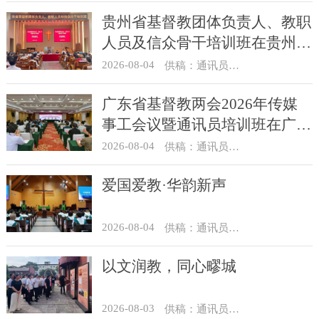
贵州省基督教团体负责人、教职
人员及信众骨干培训班在贵州圣
经学校举办
2026-08-04
供稿：通讯员 杨菁
广东省基督教两会2026年传媒
事工会议暨通讯员培训班在广州
举办
2026-08-04
供稿：通讯员 汪浩
爱国爱教·华韵新声
2026-08-04
供稿：通讯员 景健美
以文润教，同心疁城
2026-08-03
供稿：通讯员 景健美