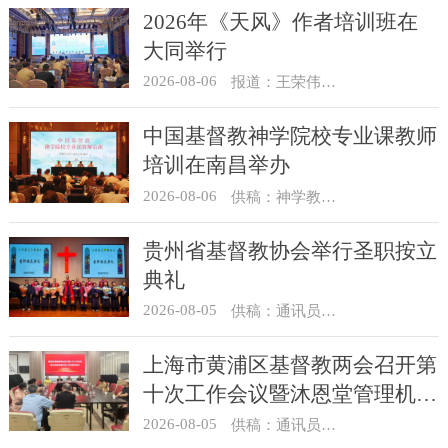
2026年《天风》作者培训班在
大同举行
2026-08-06
报道：王荣伟 摄影：冯谦
中国基督教神学院校专业课教师
培训在南昌举办
2026-08-06
供稿：神学教育部
贵州省基督教协会举行圣职按立
典礼
2026-08-05
供稿：通讯员 杨菁
上海市黄浦区基督教两会召开第
十次工作会议暨沐恩堂管理机构
七月份联席会议
2026-08-05
供稿：通讯员 景健美