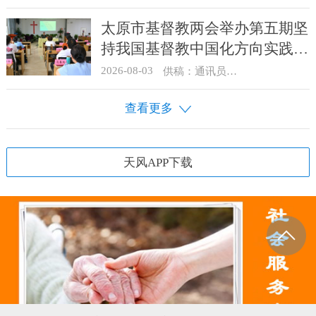
太原市基督教两会举办第五期坚
持我国基督教中国化方向实践能
力专题培训
2026-08-03
供稿：通讯员 王建春 摄影：史爱梅
查看更多
天风APP下载