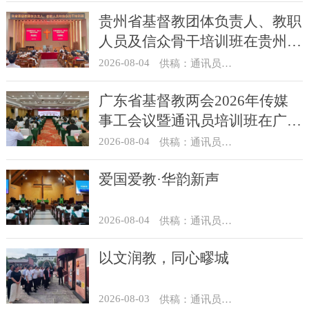
贵州省基督教团体负责人、教职
人员及信众骨干培训班在贵州圣
经学校举办
2026-08-04
供稿：通讯员 杨菁
广东省基督教两会2026年传媒
事工会议暨通讯员培训班在广州
举办
2026-08-04
供稿：通讯员 汪浩
爱国爱教·华韵新声
2026-08-04
供稿：通讯员 景健美
以文润教，同心疁城
2026-08-03
供稿：通讯员 景健美