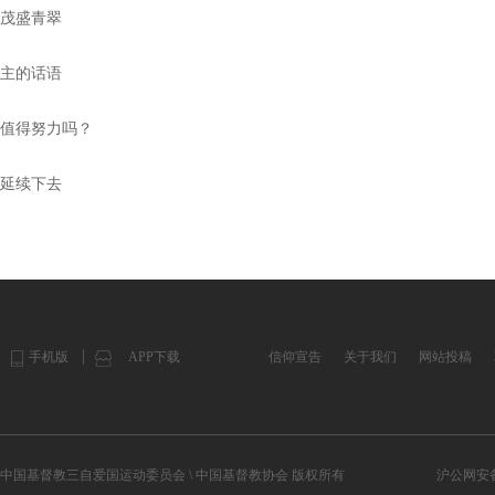
茂盛青翠
主的话语
值得努力吗？
延续下去
手机版
APP下载
信仰宣告
关于我们
网站投稿
中国基督教三自爱国运动委员会 \ 中国基督教协会 版权所有
沪公网安备 3