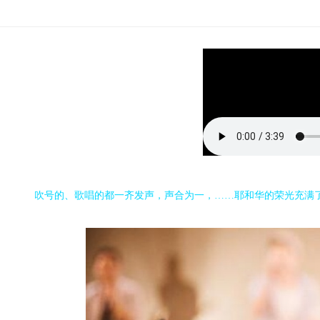
吹号的、歌唱的都一齐发声，声合为一，……耶和华的荣光充满了上