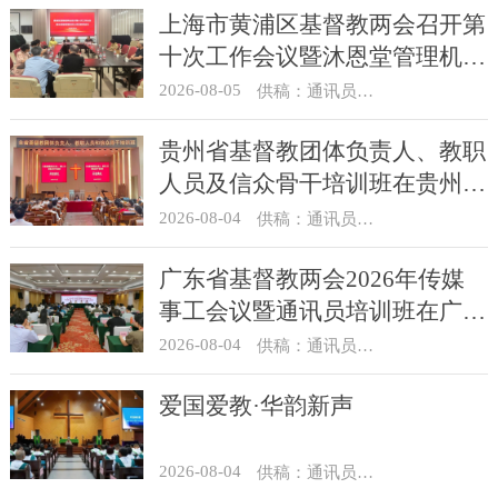
上海市黄浦区基督教两会召开第
十次工作会议暨沐恩堂管理机构
七月份联席会议
2026-08-05
供稿：通讯员 景健美
贵州省基督教团体负责人、教职
人员及信众骨干培训班在贵州圣
经学校举办
2026-08-04
供稿：通讯员 杨菁
广东省基督教两会2026年传媒
事工会议暨通讯员培训班在广州
举办
2026-08-04
供稿：通讯员 汪浩
爱国爱教·华韵新声
2026-08-04
供稿：通讯员 景健美