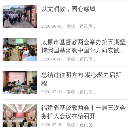
以文润教，同心疁城
2026-08-03
供稿：通讯员 景健美
太原市基督教两会举办第五期坚
持我国基督教中国化方向实践能
力专题培训
2026-08-03
供稿：通讯员 王建春 摄影：史爱梅
总结过往明方向 凝心聚力启新
程
2026-07-31
供稿：通讯员 冯莉琴
福建省基督教两会十一届三次会
务扩大会议在榕召开
2026-07-30
供稿：通讯员 杨莹莹