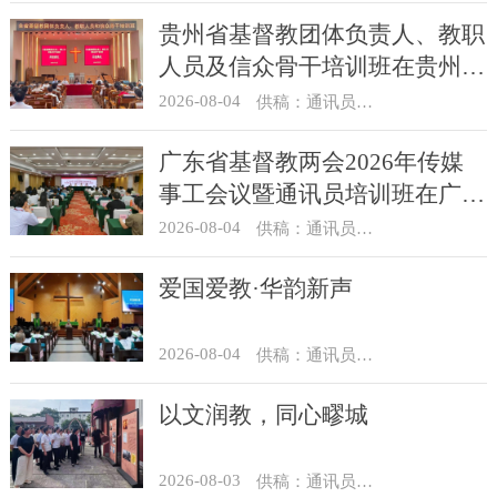
贵州省基督教团体负责人、教职
人员及信众骨干培训班在贵州圣
经学校举办
2026-08-04
供稿：通讯员 杨菁
广东省基督教两会2026年传媒
事工会议暨通讯员培训班在广州
举办
2026-08-04
供稿：通讯员 汪浩
爱国爱教·华韵新声
2026-08-04
供稿：通讯员 景健美
以文润教，同心疁城
2026-08-03
供稿：通讯员 景健美