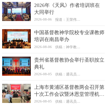
2026年《天风》作者培训班在
大同举行
2026-08-06
报道：王荣伟 摄影：冯谦
中国基督教神学院校专业课教师
培训在南昌举办
2026-08-06
供稿：神学教育部
贵州省基督教协会举行圣职按立
典礼
2026-08-05
供稿：通讯员 杨菁
上海市黄浦区基督教两会召开第
十次工作会议暨沐恩堂管理机构
七月份联席会议
2026-08-05
供稿：通讯员 景健美