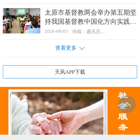
太原市基督教两会举办第五期坚
持我国基督教中国化方向实践能
力专题培训
2026-08-03
供稿：通讯员 王建春 摄影：史爱梅
查看更多
天风APP下载