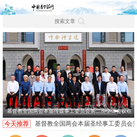
基督教全国两会本届传媒事工委员会第二次全体会议在
基督教全国两会本届圣经事工委员会
今天推荐
武汉召开