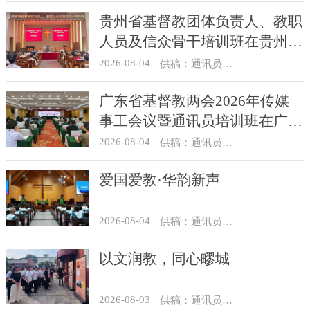
贵州省基督教团体负责人、教职
人员及信众骨干培训班在贵州圣
经学校举办
2026-08-04
供稿：通讯员 杨菁
广东省基督教两会2026年传媒
事工会议暨通讯员培训班在广州
举办
2026-08-04
供稿：通讯员 汪浩
爱国爱教·华韵新声
2026-08-04
供稿：通讯员 景健美
以文润教，同心疁城
2026-08-03
供稿：通讯员 景健美