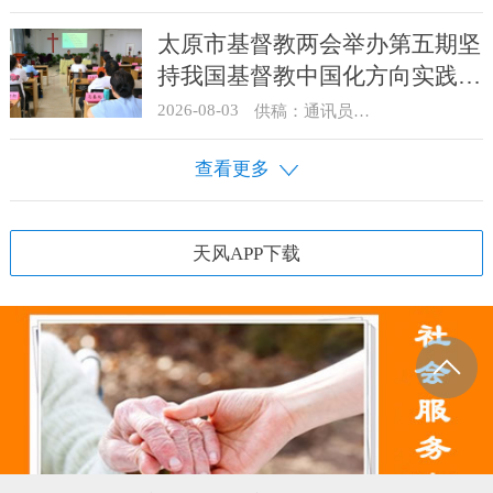
太原市基督教两会举办第五期坚
持我国基督教中国化方向实践能
力专题培训
2026-08-03
供稿：通讯员 王建春 摄影：史爱梅
查看更多
天风APP下载