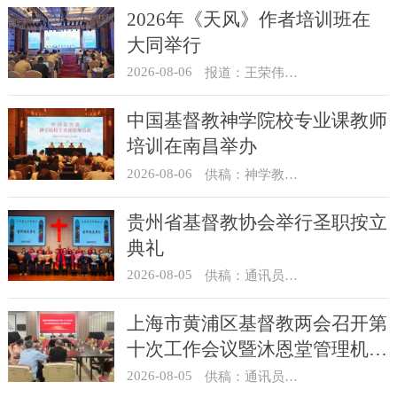
2026年《天风》作者培训班在
大同举行
2026-08-06
报道：王荣伟 摄影：冯谦
中国基督教神学院校专业课教师
培训在南昌举办
2026-08-06
供稿：神学教育部
贵州省基督教协会举行圣职按立
典礼
2026-08-05
供稿：通讯员 杨菁
上海市黄浦区基督教两会召开第
十次工作会议暨沐恩堂管理机构
七月份联席会议
2026-08-05
供稿：通讯员 景健美