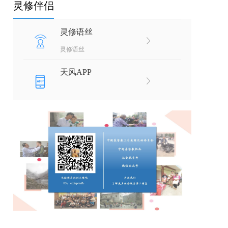
灵修伴侣
灵修语丝
灵修语丝
天风APP