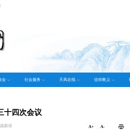
们
教会
社会服务
天风在线
信仰教义
三十四次会议
战新语
A+
A-