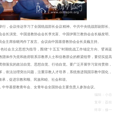
举行，会议传达学习了全国统战部长会议精神。中共中央统战部副部长、
会会长演觉、中国道教协会会长李光富、中国伊斯兰教协会会长杨发明、
员会主席徐晓鸿作了发言。会议由中国基督教协会会长吴巍主持。
色社会主义思想为指导，围绕“十五五”时期统战工作锚定方向、擘画蓝
教团体作为党和政府联系宗教界人士和信教群众的桥梁纽带，要切实提高
贯彻落实的政治自觉、思想自觉、行动自觉。要广泛开展学习宣传贯彻，
革，依法治理突出问题，注重宗教人才培养，系统推进我国宗教中国化，
传承，促进宗教和顺、民族和睦、社会和谐。
，中华基督教青年会、女青年会全国协会主要负责人参加会议。
编辑：小卋
复审：荔枝
终审：修一