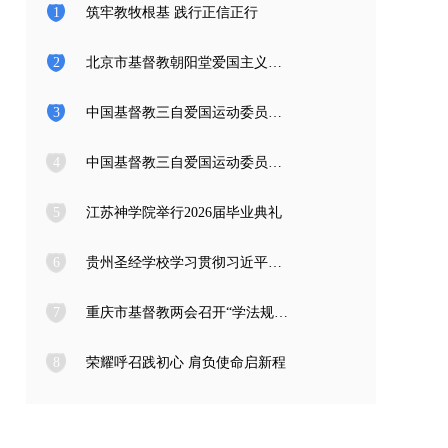
1
筑牢教牧根基 践行正信正行
2
北京市基督教朝阳堂爱国主义教育学习访问团一行来访
3
中国基督教三自爱国运动委员会2026年度公开招聘工作人员面试公告
4
中国基督教三自爱国运动委员会2026年度公开招聘应届高校毕业生面试公告
5
江苏神学院举行2026届毕业典礼
6
贵州圣经学校学习贯彻习近平总书记在庆祝中国共产党成立105周年大会上的重要讲话精神
7
重庆市基督教两会召开“学法规、守戒律、重修为、树形象” 教育活动总结会
8
荣耀呼召践初心 肩负使命启新程