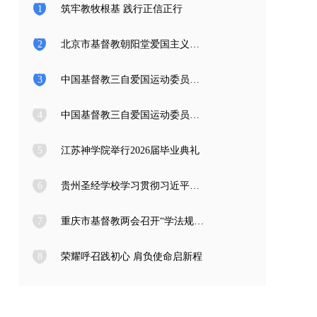
1
筑牢教牧根基 践行正信正行
2
北京市基督教朝阳堂爱国主义教育学习访问团一行来访
3
中国基督教三自爱国运动委员会2026年度公开招聘工作人员面试公告
4
中国基督教三自爱国运动委员会2026年度公开招聘应届高校毕业生面试公告
5
江苏神学院举行2026届毕业典礼
6
贵州圣经学校学习贯彻习近平总书记在庆祝中国共产党成立105周年大会上的重要讲话精神
7
重庆市基督教两会召开“学法规、守戒律、重修为、树形象” 教育活动总结会
8
荣耀呼召践初心 肩负使命启新程