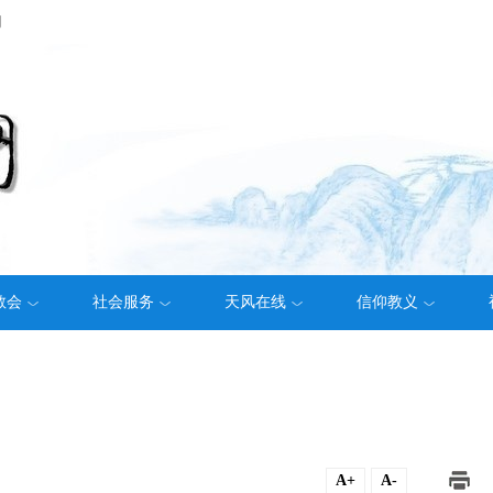
们
教会
社会服务
天风在线
信仰教义
A+
A-