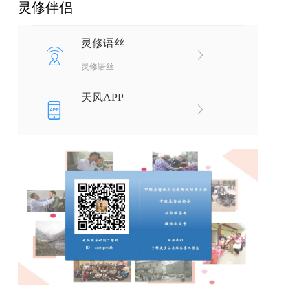
灵修伴侣
灵修语丝
灵修语丝
天风APP