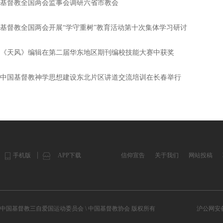
基督教全国两会监事会调研六省市教会
基督教全国两会开展“学守重树”教育活动第十次集体学习研讨
《天风》编辑在第二届华东地区期刊编校技能大赛中获奖
中国基督教神学思想建设东北片区讲道交流培训在长春举行
手机版
APP下载
信仰宣告
关于我们
网站投稿
中国基督教三自爱国运动委员会 \ 中国基督教协会 版权所有
沪公网安备 3