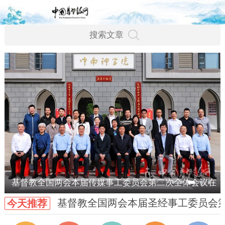
基督教全国两会本届传媒事工委员会第二次全体会议在
基督教全国两会本届圣经事工委员会
今天推荐
武汉召开