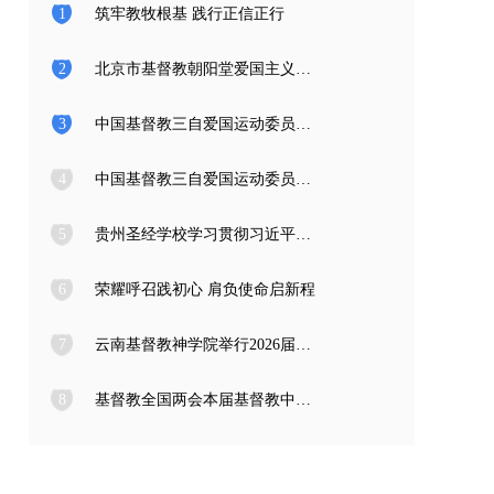
1
筑牢教牧根基 践行正信正行
2
北京市基督教朝阳堂爱国主义教育学习访问团一行来访
3
中国基督教三自爱国运动委员会2026年度公开招聘工作人员面试公告
4
中国基督教三自爱国运动委员会2026年度公开招聘应届高校毕业生面试公告
5
贵州圣经学校学习贯彻习近平总书记在庆祝中国共产党成立105周年大会上的重要讲话精神
6
荣耀呼召践初心 肩负使命启新程
7
云南基督教神学院举行2026届毕业典礼
8
基督教全国两会本届基督教中国化推进委员会在成都召开专题编写工作会议