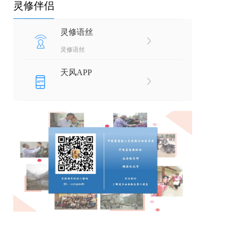
灵修伴侣
灵修语丝
灵修语丝
天风APP