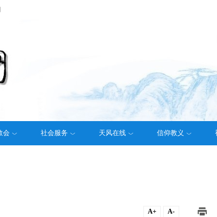
们
教会
社会服务
天风在线
信仰教义
A+
A-