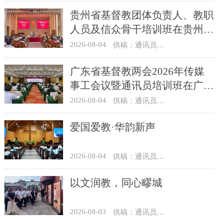
贵州省基督教团体负责人、教职
人员及信众骨干培训班在贵州圣
经学校举办
2026-08-04
供稿：通讯员 杨菁
广东省基督教两会2026年传媒
事工会议暨通讯员培训班在广州
举办
2026-08-04
供稿：通讯员 汪浩
爱国爱教·华韵新声
2026-08-04
供稿：通讯员 景健美
以文润教，同心疁城
2026-08-03
供稿：通讯员 景健美