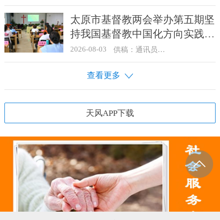
太原市基督教两会举办第五期坚
持我国基督教中国化方向实践能
力专题培训
2026-08-03
供稿：通讯员 王建春 摄影：史爱梅
查看更多
天风APP下载