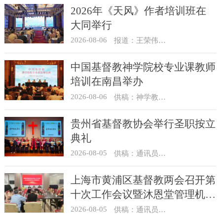
2026年《天风》作者培训班在
大同举行
2026-08-06
报道：王荣伟 摄影：冯谦
中国基督教神学院校专业课教师
培训在南昌举办
2026-08-06
供稿：神学教育部
贵州省基督教协会举行圣职按立
典礼
2026-08-05
供稿：通讯员 杨菁
上海市黄浦区基督教两会召开第
十次工作会议暨沐恩堂管理机构
七月份联席会议
2026-08-05
供稿：通讯员 景健美