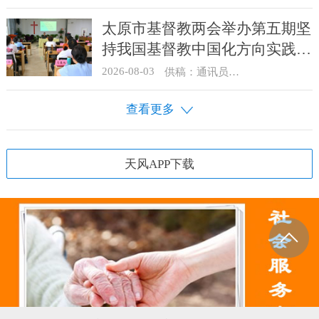
太原市基督教两会举办第五期坚
持我国基督教中国化方向实践能
力专题培训
2026-08-03
供稿：通讯员 王建春 摄影：史爱梅
查看更多
天风APP下载