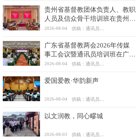
贵州省基督教团体负责人、教职
人员及信众骨干培训班在贵州圣
经学校举办
2026-08-04
供稿：通讯员 杨菁
广东省基督教两会2026年传媒
事工会议暨通讯员培训班在广州
举办
2026-08-04
供稿：通讯员 汪浩
爱国爱教·华韵新声
2026-08-04
供稿：通讯员 景健美
以文润教，同心疁城
2026-08-03
供稿：通讯员 景健美