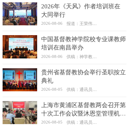
2026年《天风》作者培训班在
大同举行
2026-08-06
报道：王荣伟 摄影：冯谦
中国基督教神学院校专业课教师
培训在南昌举办
2026-08-06
供稿：神学教育部
贵州省基督教协会举行圣职按立
典礼
2026-08-05
供稿：通讯员 杨菁
上海市黄浦区基督教两会召开第
十次工作会议暨沐恩堂管理机构
七月份联席会议
2026-08-05
供稿：通讯员 景健美