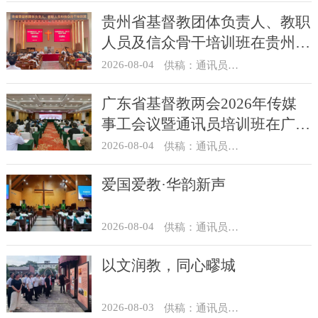
贵州省基督教团体负责人、教职
人员及信众骨干培训班在贵州圣
经学校举办
2026-08-04
供稿：通讯员 杨菁
广东省基督教两会2026年传媒
事工会议暨通讯员培训班在广州
举办
2026-08-04
供稿：通讯员 汪浩
爱国爱教·华韵新声
2026-08-04
供稿：通讯员 景健美
以文润教，同心疁城
2026-08-03
供稿：通讯员 景健美