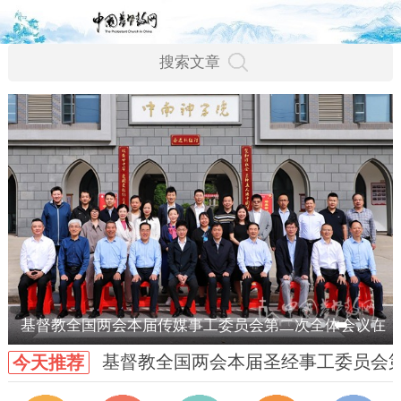
基督教全国两会本届传媒事工委员会第二次全体会议在
基督教全国两会本届圣经事工委员会
今天推荐
武汉召开