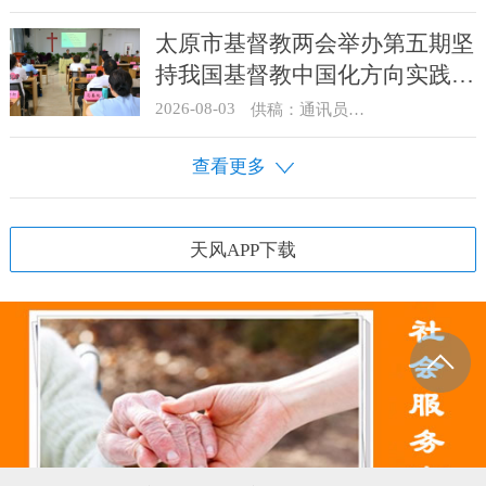
太原市基督教两会举办第五期坚
持我国基督教中国化方向实践能
力专题培训
2026-08-03
供稿：通讯员 王建春 摄影：史爱梅
查看更多
天风APP下载