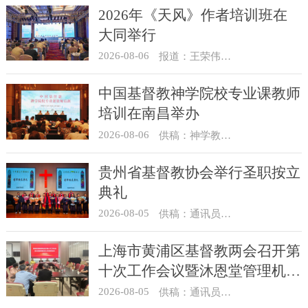
2026年《天风》作者培训班在
大同举行
2026-08-06
报道：王荣伟 摄影：冯谦
中国基督教神学院校专业课教师
培训在南昌举办
2026-08-06
供稿：神学教育部
贵州省基督教协会举行圣职按立
典礼
2026-08-05
供稿：通讯员 杨菁
上海市黄浦区基督教两会召开第
十次工作会议暨沐恩堂管理机构
七月份联席会议
2026-08-05
供稿：通讯员 景健美