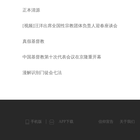
正本清源
[视频]汪洋出席全国性宗教团体负责人迎春座谈会
真假基督教
中国基督教第十次代表会议在京隆重开幕
漫解识别门徒会七法
手机版
APP下载
信仰宣告
关于我们