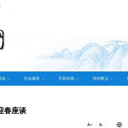
们
教会
社会服务
天风在线
信仰教义
迎春座谈
A+
A-