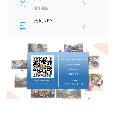
灵修语丝
天风APP