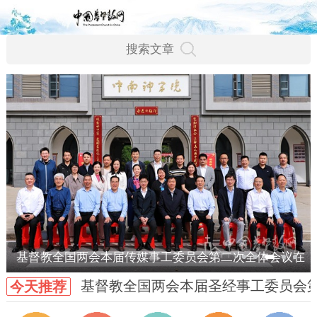
基督教全国两会本届传媒事工委员会第二次全体会议在
基督教全国两会本届圣经事工委员会
今天推荐
武汉召开