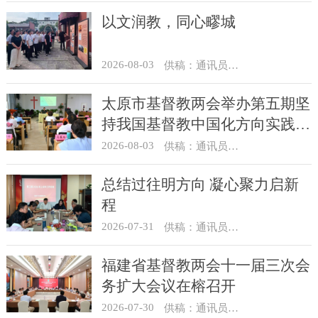
以文润教，同心疁城
2026-08-03
供稿：通讯员 景健美
太原市基督教两会举办第五期坚
持我国基督教中国化方向实践能
力专题培训
2026-08-03
供稿：通讯员 王建春 摄影：史爱梅
总结过往明方向 凝心聚力启新
程
2026-07-31
供稿：通讯员 冯莉琴
福建省基督教两会十一届三次会
务扩大会议在榕召开
2026-07-30
供稿：通讯员 杨莹莹