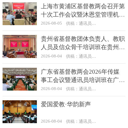
上海市黄浦区基督教两会召开第
十次工作会议暨沐恩堂管理机构
七月份联席会议
2026-08-05
供稿：通讯员 景健美
贵州省基督教团体负责人、教职
人员及信众骨干培训班在贵州圣
经学校举办
2026-08-04
供稿：通讯员 杨菁
广东省基督教两会2026年传媒
事工会议暨通讯员培训班在广州
举办
2026-08-04
供稿：通讯员 汪浩
爱国爱教·华韵新声
2026-08-04
供稿：通讯员 景健美