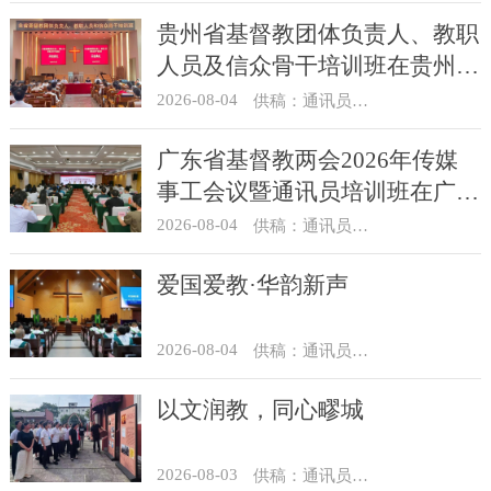
贵州省基督教团体负责人、教职
人员及信众骨干培训班在贵州圣
经学校举办
2026-08-04
供稿：通讯员 杨菁
广东省基督教两会2026年传媒
事工会议暨通讯员培训班在广州
举办
2026-08-04
供稿：通讯员 汪浩
爱国爱教·华韵新声
2026-08-04
供稿：通讯员 景健美
以文润教，同心疁城
2026-08-03
供稿：通讯员 景健美