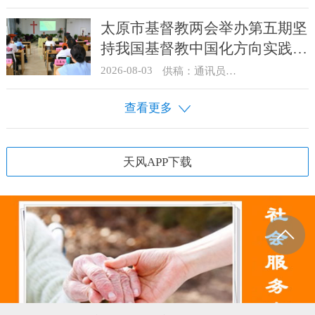
太原市基督教两会举办第五期坚
持我国基督教中国化方向实践能
力专题培训
2026-08-03
供稿：通讯员 王建春 摄影：史爱梅
查看更多
天风APP下载