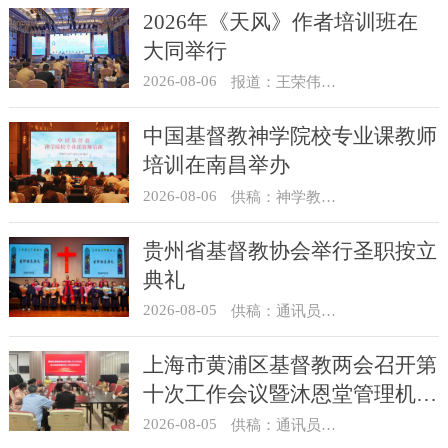
2026年《天风》作者培训班在
大同举行
2026-08-06
报道：王荣伟 摄影：冯谦
中国基督教神学院校专业课教师
培训在南昌举办
2026-08-06
供稿：神学教育部
贵州省基督教协会举行圣职按立
典礼
2026-08-05
供稿：通讯员 杨菁
上海市黄浦区基督教两会召开第
十次工作会议暨沐恩堂管理机构
七月份联席会议
2026-08-05
供稿：通讯员 景健美