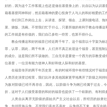
好的，因为这个工作客观上也还是做在基督身上的，比自以为认识基
藉着基督同神和好，然后藉着神的爱心投身于人与人的和好相
爱的工
你们到工作岗位上去，从讲道、探望、领会、上课到接电话、拖
菜、烧饭、洗碗。不管我们忙于什么，只要所做的有利于教会传播这
的工作就是有价值的，我们自己多吃一些苦，也算不得什么。
教会传播这和好的福音已经近两千年了。这个福音以十字架
为标
罪，认罪，因此，两千年来，人们并不真正欢迎这个福音，甚至抵制
的成分。这是我们所不该做的。三自无非是要使一个西方的宗教变成
位基督，一位没有能力使神人和好和使人际和好的基督。
在福音传开的两千年历史里，有的时候环境中有些情况对于福音
人类历史演变过程里，我们比许多其他国家更早地离开了阶级之间持
为敌对阶级已经不再存在，因此，以阶级斗争为纲已经属于过去，
折，这对于人们接受基督的和好的福音也提供了一个崭新的、有利得
人类自从离开无阶级的原始共产主义社会以后，所经历的奴隶
争，包括民族斗争。不管我们喜欢不喜欢，斗争停不下来。有压迫就