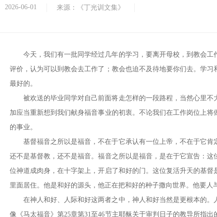
2026-06-01
来源：《丁光训文集》
今天，我们有一批同学经过几年的学习，要离开母校，到教会工
评价，认为可以到教会去工作了；教会也迫不及待地要你们去。学习
最好的。
被欢送的毕业同学对自己前面将走怎样的一段路程，当然心里不
加应当重新想到我们献身福音事业的初衷。不论我们在工作岗位上将
的事业。
基督福音之所以是福音，不在于它承认有一位上帝，不在于它肯
还不是基督教，还不是福音。福音之所以是福音，是在于它宣告：这
位神道成肉身，在十字架上，开启了和好的门。这位复活升天的基督
里面居住。他是和好的源头，他正在把和好的种子撒向世界。他要人
在神人和好、人际和好这两者之中，神人和好当然是更根本的。
像《马太福音》第25章第31至46节主耶稣关于审判日子的教导所指