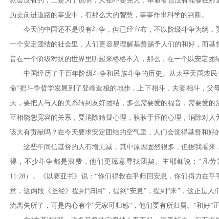
就会没有的；二是为了说明，人都不是完人，革命者也没有能够在那
历史前进道路的事业中，有那么大的智慧，事事作出科学的判断。
今天的中国还不是没有斗争，但已经宣布，不以阶级斗争为纲，
一个安定团结的社会里，人们更容易理解基督赐予人们的和好，而基
音在一个阶级对抗的世界里听起来格格不入，那么，在一个以安定团
中国经历了千百年阶级斗争和民族斗争的历史。从太平天国农民
命”把斗争哲学发展到了登峰造极的地步，上下相斗，夫妻相斗，父
天，要把人与人的关系转到友好团结，多么需要爱的福音，需要爱的
互相饶恕宽容的关系，要消除猜疑心理，耿耿于怀的心理，消除对人
该大有贡献吗？在今天要求安定团结的空气里，人们会觉得基督和好
这些年间信基督的人有增无减，其中原因固然很多，但据我看
来
得，不少斗争都是浪费，他们更愿意寻找团契。主耶稣说：“凡劳
11:28）。《以赛亚书》说：“你们得救在乎归回安息，你们得力在乎
意，这两段《圣经》提到“归回”，提到“安息”，提到“来”，这正是
流离失所了，可是内心有个“无家可归感”，他们要有所归属。“和好”