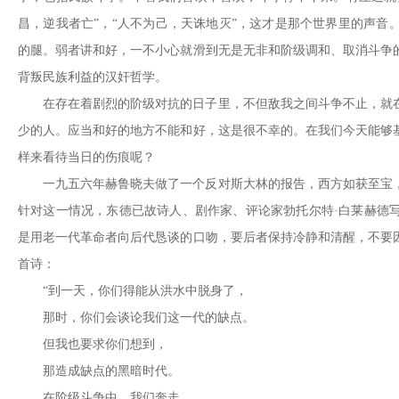
昌，逆我者亡”，“人不为己，天诛地灭”，这才是那个世界里的声音
的腿。弱者讲和好，一不小心就滑到无是无非和阶级调和、取消斗争
背叛民族利益的汉奸哲学。
在存在着剧烈的阶级对抗的日子里，不但敌我之间斗争不止，就
少的人。应当和好的地方不能和好，这是很不幸的。在我们今天能够
样来看待当日的伤痕呢？
一九五六年赫鲁晓夫做了一个反对斯大林的报告，西方如获至宝
针对这一情况，东德已故诗人、剧作家、评论家勃托尔特·白莱赫德
是用老一代革命者向后代恳谈的口吻，要后者保持冷静和清醒，不要
首诗：
“到一天，你们得能从洪水中脱身了，
那时，你们会谈论我们这一代的缺点。
但我也要求你们想到，
那造成缺点的黑暗时代。
在阶级斗争中，我们奔走，