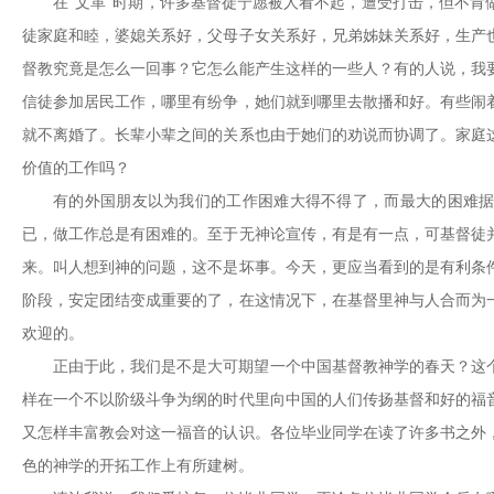
在“文革”时期，许多基督徒宁愿被人看不起，遭受打击，但不肯
徒家庭和睦，婆媳关系好，父母子女关系好，兄弟姊妹关系好，生产
督教究竟是怎么一回事？它怎么能产生这样的一些人？有的人说，我
信徒参加居民工作，哪里有纷争，她们就到哪里去散播和好。有些闹
就不离婚了。长辈小辈之间的关系也由于她们的劝说而协调了。家庭
价值的工作吗？
有的外国朋友以为我们的工作困难大得不得了，而最大的困难
已，做工作总是有困难的。至于无神论宣传，有是有一点，可基督徒
来。叫人想到神的问题，这不是坏事。今天，更应当看到的是
有利条
阶段，安定团结变成重要的了，在这情况下，在基督里神与人合而为
欢迎的。
正由于此，我们是不是大可期望一个中国基督教神学的春天？这
样在一个不以阶级斗争为纲的时代里向中国的人们传扬基督和好的福
又怎样丰富教会对这一福音的认识。各位毕业同学在读了许多书之外
色的神学的开拓工作上有所建树。