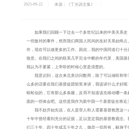
2025-09-22
来源：《丁光训文集》
如果我们回顾一下过去一个多世纪以来的中美关系史
一些敌对的事件，然而我们两国人民间的友好关系始终占
作，现在可以做更多的工作。因此，我的中国同道们十分
致意。在我们之间的联系几乎完全中断的年代里，美国基
我认为不要紧，上帝听的时候心里是清楚的。
我意识到，这次来北美访问数周，除了可以倾听和学
么多的话要在我们基督徒团契里来讲，我该讲什么才好呢
蜈蚣似的，它有那么多条腿，反而不知道该先移动哪一条
面的一些体会吧。这些是我作为新中国一个基督徒在将近
我不妨开始先说，在人是罪人和人需要基督救恩这一
十年中曾经看到充分的证据，足以坚定我的基督教观念。
们三十年、四十年或五十年之久，抛弃一切所有，献身于