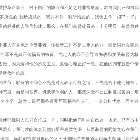
维护革命事业，对于自己的缺点和不足之处非常敏感，对自我批评和自我
所说的“我所愿意的，我并不作；我所憎恶的，我倒去作”（罗7：15）
道德标准的人尚且如此，那么，在我们基督徒看来，十分明显，基督救赎
个罪人而且也是个受罪者。传福音工作不是去定人的罪，而是同社会罪恶
人的罪不是真正传福音的宗旨。光定人的罪不会导致悔改和接受基督为救
去做，因为这和他的沙文主义、孤傲心理正好一致。在他的判罪宣告中毫
是拯救的信息。
的章节，耶稣的怜悯心不光是对人表示可怜之情，不光是给予他们施舍，
种态度，而是同贫穷、饥饿和体弱的人，那些深受不公正制度损害的，那
无名小卒，总之，是同那些遭受严重损害的人们，一道分担忧患，同甘共
驱使耶稣同人民群众打成一片，同时把他们引向自己这一边来。只有当中
民群众，我们才能体会到他们受害程度之深，从而基督的同情之心在我们
同语言。当我们带着对自己的人民长期经受苦难的认识再去阅读《新约圣