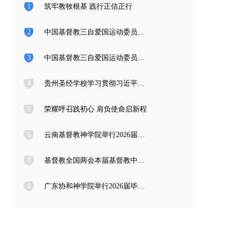
1
筑牢教牧根基 践行正信正行
2
中国基督教三自爱国运动委员会2026年度公开招聘工作人员面试公告
3
中国基督教三自爱国运动委员会2026年度公开招聘应届高校毕业生面试公告
4
贵州圣经学校学习贯彻习近平总书记在庆祝中国共产党成立105周年大会上的重要讲话精神
5
荣耀呼召践初心 肩负使命启新程
6
云南基督教神学院举行2026届毕业典礼
7
基督教全国两会本届基督教中国化推进委员会在成都召开专题编写工作会议
8
广东协和神学院举行2026届毕业感恩崇拜暨毕业典礼