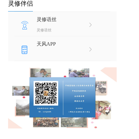
灵修伴侣
灵修语丝
灵修语丝
天风APP