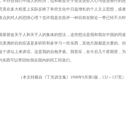
，不符合我们中国人的经历，也和教会关于圣灵进驻人心与促进善行的恩
究竟在多大程度上实际反映了有些文化中日益增长的个人主义思想，或者
发点的对人的恐惧心理？也许我是在批评一种目前在附近一带已经不大时
国基督徒关于人和关于人的集体的想法，这些想法是我和我在中国的同道
北美洲的目的应该是多听听和多学习一些东西，其他方面都是次要的。但
这个讲坛上来讲话。这是我的自相矛盾。我答应，在今后几个星期里，为
的东西可以带回给我在国内的同工同道们。
（本文转载自《丁光训文集》1998年9月第1版，132～137页）