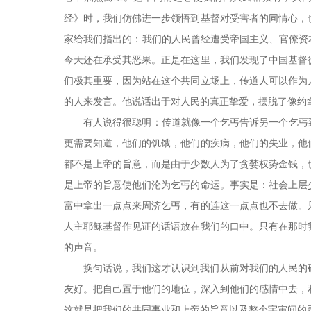
经》时，我们仿佛进一步领悟到基督对受害者的同情心，
家给我们指出的：我们的人民曾经遭受帝国主义、官僚资
今天还在承受其恶果。正是在这里，我们发现了中国基督
们极其重要，因为站在这个共同立场上，传道人可以作为
的人来发言。他说话出于对人民的真正挚爱，摆脱了像约
有人说得很聪明：传道就像一个乞丐告诉另一个乞丐
更需要知道，他们的饥饿，他们的疾病，他们的失业，他
都不是上帝的旨意，而是由于少数人为了贪婪权势金钱，
是上帝的旨意使他们沦为乞丐的命运。事实是：社会上层
富中拿出一点点来周济乞丐，有的连这一点点也不去做。
人主耶稣基督作见证的话语放在我们的口中。只有在那时
的声音。
换句话说，我们这才认识到我们从前对我们的人民的
友好。把自己置于他们的地位，深入到他们的感情中去，
这就是把我们的共同事业和上帝的旨意以及整个宇宙间的