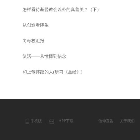
怎样看待基督教会以外的真善美？（下）
从创造看降生
向母校汇报
复活——从憧憬到信念
和上帝摔跤的人(研习《圣经》)
手机版
APP下载
信仰宣告
关于我们