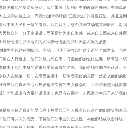
也越发被他的挚爱所感动。我们带着《新约》中的教训再去聆听中国革命
本主义和封建主义，即我们通常称呼的“三座大山”的沉重压迫，并且直到
徒和中国人民相一致的看法。我们认为，这个共同立场或共同语言，对我
人民群众的一分子来讲话，而不是作为来自海外，或来自上面或来自外面
拿对被他遣往那个地方的人民极端憎恶的那种厌恶人类的思想。
到哪里可以讨得到饭吃。不错，但这不是“传道”这个词的全部意义。乞丐
们睡在人行道上，他们的婴儿死亡率，乃至他们的乞讨生涯，所有这一切
也是由于他们本身的逆来顺受所造成的结果。我们必须帮助乞丐认清，不
少数人在统治一切，在享受生活中一切珍贵美好的东西，然后从他们的财
只有当我们真正关心和热爱这些受苦的男女群众时，上帝才会把为拯救罪
我们才能说出有力量的话语来；也只有在那时，人民群众将乐于来听我们
确是多么缺乏真正的爱心啊！热爱自己的人民不仅仅是向他们微笑和表示
和他们有共同的感受，了解他们的事业的正义性，与他们结成联合阵线，
灵性力量联系了起来。爱心的确体现在所有这一切方面。