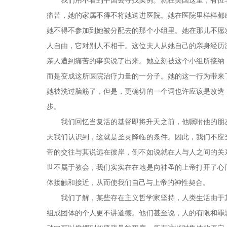
我们用不着到中国去寻找实例。就在美国这里，有位
痛苦，她的家属不得不将她送进医院。她在医院里样样都
她不得不参加到她被分配去的那个小组里。她在那儿不愿
人自由，它对别人不相干。这位夫人从她自己的亲身经历
亲人遭到痛苦的事实说了出来。她立刻被这个小组所接纳
而是变成这所医院治疗力量的一分子。她的这一行为带来
她被洗过脑筋了，但是，更确切的一个词也许应该是改造
步。
我们回忆当复活的基督即将升天之前，他嘱咐他的朋
天我们认识到，这就是圣灵降临的条件。因此，我们不应
帝的交往与其说远在彼岸，倒不如说就在人与人之间的关
世不属于教会，我们实实在在地是向神圣的上帝打开了心
体接触和接近，从而使我们自己与上帝的神性契合。
我们了解，某些存在主义哲学家坚持，人类生活由于
组成团体的个人更不讲道德。他们甚至说，人的有限和罪