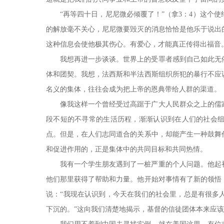
“再等四十日，尼尼微必倾覆了！”（拿3：4）这个
的解放毫不关心，尼尼微要毁灭的消息恰恰是他乐于说出
这种信息会使他极其伤心。有爱心，才能真正传得出福音
我想再进一步谈谈。世界上的受罪者感到自己如此无
体和团契。我想，法西斯和半法西斯组织所犯的暴行不应
名义的集体，往往会成为把上帝的恩典带给人群的渠道。
像我这样一个曾经受过高踞于广大人民群众之上的儒
段不短的不寻常的生活历程，渐渐认识到在人们的社会
点。但是，在人们志同道合的关系中，却能产生一种鼓舞
和促进作用的，正是集体中的共同目标和共同热情。
我有一个学生朋友遇到了一桩严重的个人问题。他起
他们那里获得了帮助和力量。他开始对事情有了新的领悟
说：“我现在认识到，今天在我们的社会里，总是有很多
下沉的。”这向我们清楚地揭示，基督的信徒团体本来应