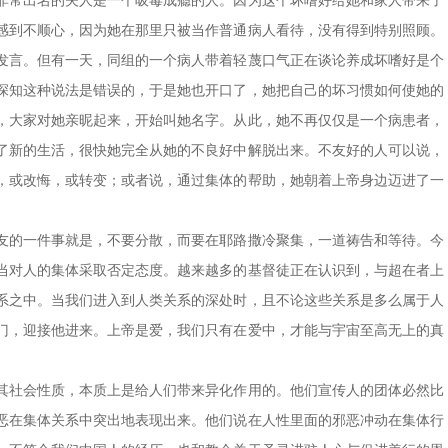
非常出名的夫人是一个吸毒成瘾的人。因为这个坏嗜好给她和家人带来了
感到不顺心，因为她在那里只被当作普通病人看待，没有得到特别照顾。
发言。但有一天，同组的一个病人带着轻蔑口气正在谈论养成坏嗜好是个
深知这种说法是错误的，于是她也开口了，她把自己的坏习惯如何使她的
，大家对她亲昵起来，开始叫她名字。从此，她不再仅仅是一个病患者，
了新的生活，很快她完全从她的不良好中解脱出来。不友好的人可以说，
，或改悔，或转变；或者说，通过集体的帮助，她朝着上帝身边迈进了一
友的一件事就是，不要分散，而要在耶路撒冷聚集，一道祷告和等待。今
当对人的集体采取否定态度。越来越多的基督徒正在认识到，与超在者上
系之中。当我们进入到人类关系的深处时，且不论这些关系是多么属于人
门，迎接他进来。上帝是爱，我们只有在爱中，才能与宇宙至高无上的真
其社会性质，本质上是给人们带来异化作用的。他们宣传人的团体必然比
恶在集体关系中突出地表现出来。他们说在人性里面的邪恶冲动在集体行