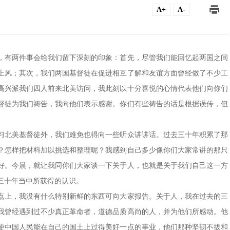
A+
A-
，有两件事会给我们留下深刻的印象：首先，尽管我们能回忆起两国之间
上风；其次，我们两国基督徒在促进相互了解和友谊方面曾经做了不少工
高兴派我们四人前来北美访问，我此刻以十分喜悦的心情代表他们向你们
督徒为我们祷告，我向他们表示感谢。你们有些祷告的话是根据误传，但
习北美基督徒外，我们难免也得向一些听众讲讲话。过去三十年积累了那
？怎样把材料加以挑选和整理呢？我感到自己多少像你们大家常讲的那只
好。今晨，就让我同你们大家谈一下关于人，也就是关于我们自己这一方
三十年当中所获得的认识。
点上，我没有什么特别新鲜的东西可向大家报告。关于人，我在过去的三
我曾经遇到过不少真正革命者，道德品质高尚的人，并为他们所感动。他
使中国人民能在自己的国土上过得美好一点的事业，他们那种坚韧不拔和