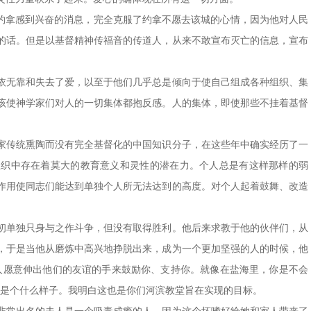
使约拿感到兴奋的消息，完全克服了约拿不愿去该城的心情，因为他对人民
的话。但是以基督精神传福音的传道人，从来不敢宣布灭亡的信息，宣布
。
依无靠和失去了爱，以至于他们几乎总是倾向于使自己组成各种组织、集
该使神学家们对人的一切集体都抱反感。人的集体，即使那些不挂着基督
家传统熏陶而没有完全基督化的中国知识分子，在这些年中确实经历了一
组织中存在着莫大的教育意义和灵性的潜在力。个人总是有这样那样的弱
作用使同志们能达到单独个人所无法达到的高度。对个人起着鼓舞、改造
初单独只身与之作斗争，但没有取得胜利。他后来求教于他的伙伴们，从
，于是当他从磨炼中高兴地挣脱出来，成为一个更加坚强的人的时候，他
人愿意伸出他们的友谊的手来鼓励你、支持你。就像在盐海里，你是不会
该是个什么样子。我明白这也是你们河滨教堂旨在实现的目标。