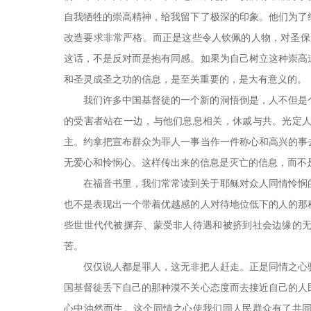
自我牺牲的崇高精神，给我留下了极深的印象。他们为了
改造要求非常严格。而正是这些令人钦佩的人物，对圣保罗
这话，不是反对而是抱有同感。如果为自己树立这种崇高
和圣灵成圣之功的信息，是至关重要的，是大有意义的。
我们许多中国基督徒的一个新的洞悟倒是，人不但是
的受害者站在一边，与他们息息相关，休戚与共。光定
主。约拿把宣布群众为罪人一事当作一件称心和高兴的事
无爱心和怜悯心。这样传出来的信息是灭亡的信息，而不
在福音书里，我们常常读到关于耶稣对众人同情怜悯
也不是表现出一个带着优越感的人对待地位低下的人的那
些世世代代被摒弃、蒙受非人待遇和被挤到社会边缘的
苦。
仅仅说人都是罪人，这无非把人赶走。正是同情之心
国基督徒丢下自己的那种漠不关心态度而去接近自己的人
心中油然而生。这个同情之心使我们同人民群众有了共