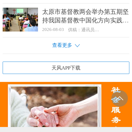
太原市基督教两会举办第五期坚
持我国基督教中国化方向实践能
力专题培训
2026-08-03
供稿：通讯员 王建春 摄影：史爱梅
查看更多
天风APP下载