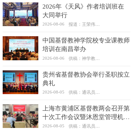
2026年《天风》作者培训班在
大同举行
2026-08-06
报道：王荣伟 摄影：冯谦
中国基督教神学院校专业课教师
培训在南昌举办
2026-08-06
供稿：神学教育部
贵州省基督教协会举行圣职按立
典礼
2026-08-05
供稿：通讯员 杨菁
上海市黄浦区基督教两会召开第
十次工作会议暨沐恩堂管理机构
七月份联席会议
2026-08-05
供稿：通讯员 景健美