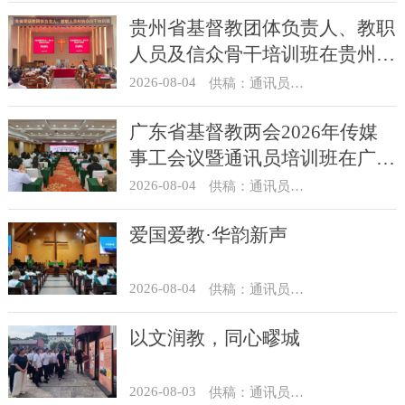
贵州省基督教团体负责人、教职
人员及信众骨干培训班在贵州圣
经学校举办
2026-08-04
供稿：通讯员 杨菁
广东省基督教两会2026年传媒
事工会议暨通讯员培训班在广州
举办
2026-08-04
供稿：通讯员 汪浩
爱国爱教·华韵新声
2026-08-04
供稿：通讯员 景健美
以文润教，同心疁城
2026-08-03
供稿：通讯员 景健美